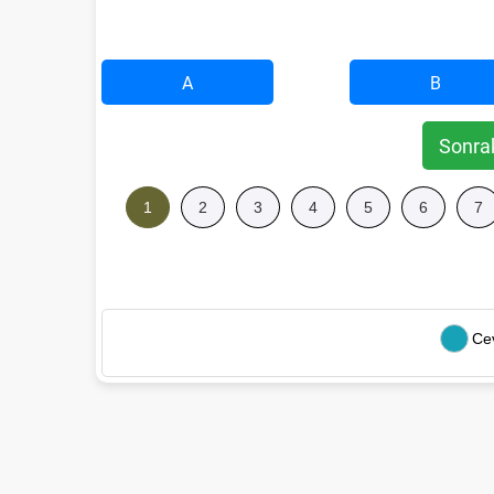
A
B
Sonra
1
2
3
4
5
6
7
Ce