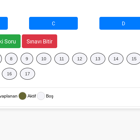
C
D
ki Soru
Sınavı Bitir
8
9
10
11
12
13
14
15
16
17
vaplanan
Aktif
Boş