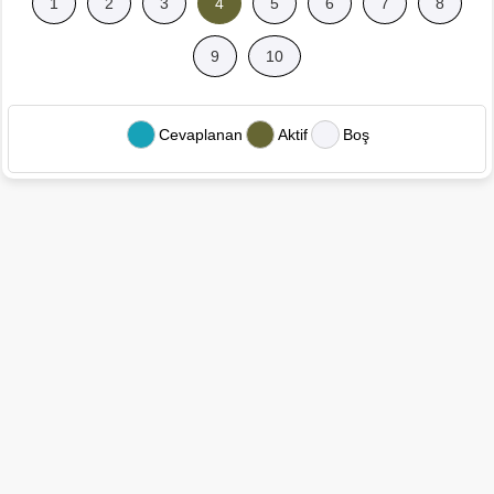
1
2
3
4
5
6
7
8
9
10
Cevaplanan
Aktif
Boş