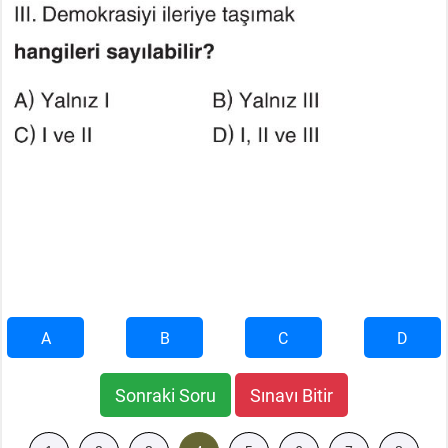
A
B
C
D
Sonraki Soru
Sınavı Bitir