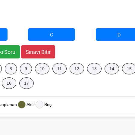
C
D
ki Soru
Sınavı Bitir
8
9
10
11
12
13
14
15
16
17
vaplanan
Aktif
Boş