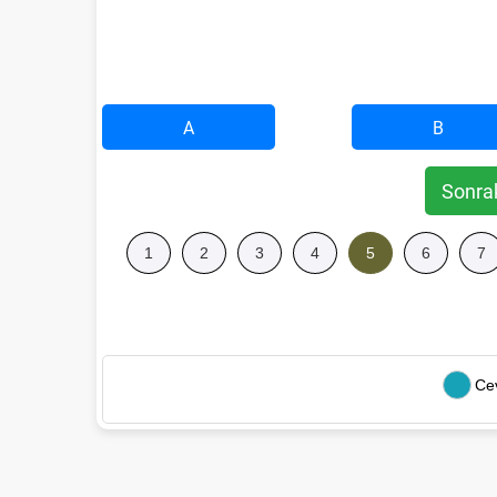
A
B
Sonra
1
2
3
4
5
6
7
Ce