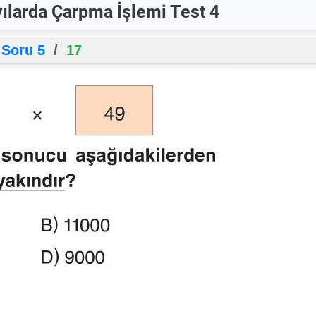
yılarda Çarpma İşlemi Test 4
Soru 5
/
17