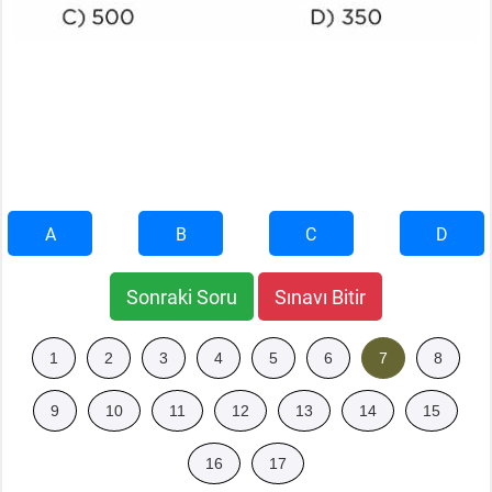
A
B
C
D
Sonraki Soru
Sınavı Bitir
1
2
3
4
5
6
7
8
9
10
11
12
13
14
15
16
17