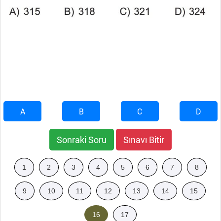
A
B
C
D
Sonraki Soru
Sınavı Bitir
1
2
3
4
5
6
7
8
9
10
11
12
13
14
15
16
17