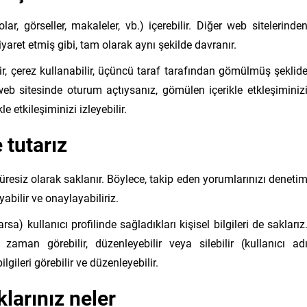
ar, görseller, makaleler, vb.) içerebilir. Diğer web sitelerinde
iyaret etmiş gibi, tam olarak aynı şekilde davranır.
lir, çerez kullanabilir, üçüncü taraf tarafından gömülmüş şeklid
web sitesinde oturum açtıysanız, gömülen içerikle etkleşiminiz
 etkileşiminizi izleyebilir.
 tutarız
süresiz olarak saklanır. Böylece, takip eden yorumlarınızı deneti
bilir ve onaylayabiliriz.
sa) kullanıcı profilinde sağladıkları kişisel bilgileri de saklarız
ri zaman görebilir, düzenleyebilir veya silebilir (kullanıcı ad
lgileri görebilir ve düzenleyebilir.
klarınız neler