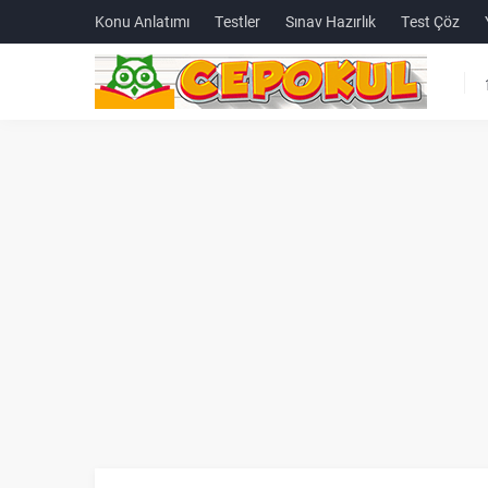
Konu Anlatımı
Testler
Sınav Hazırlık
Test Çöz