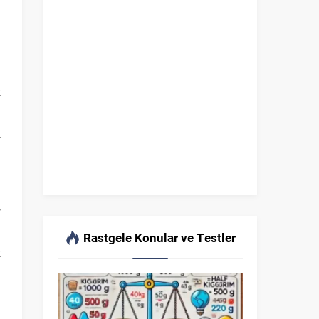
.
z
r
.
,
Rastgele Konular ve Testler
z