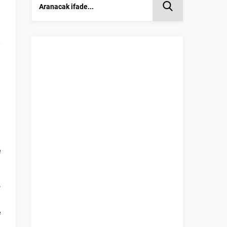
e
,
:
e