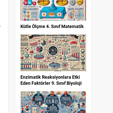
n
e
Kütle Ölçme 4. Sınıf Matematik
i
m
Enzimatik Reaksiyonlara Etki
.
Eden Faktörler 9. Sınıf Biyoloji
ı