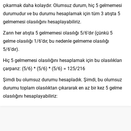
çıkarmak daha kolaydır. Olumsuz durum, hiç 5 gelmemesi
durumudur ve bu durumu hesaplamak için tüm 3 atışta 5
gelmemesi olasılığını hesaplayabiliriz.
Zarın her atışta 5 gelmemesi olasılığı 5/6’dır (çünkü 5
gelme olasılığı 1/6’dır, bu nedenle gelmeme olasılığı
5/6’dır).
Hiç 5 gelmemesi olasılığını hesaplamak için bu olasılıkları
çarparız: (5/6) * (5/6) * (5/6) = 125/216
Şimdi bu olumsuz durumu hesapladık. Şimdi, bu olumsuz
durumu toplam olasılıktan çıkararak en az bir kez 5 gelme
olasılığını hesaplayabiliriz:
1 – 125/216 = 91/216
Bu nedenle, en az bir kez 5 gelme olasılığı 91/216’dır.
Soru:
F(x) = 2x – 3 ve g(x) = x^2 + 4x – 1 fonksiyonları