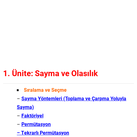
1. Ünite: Sayma ve Olasılık
Sıralama ve Seçme
–
Sayma Yöntemleri (Toplama ve Çarpma Yoluyla
Sayma)
–
Faktöriyel
–
Permütasyon
– Tekrarlı Permütasyon