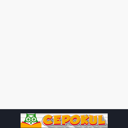
verilmiştir. F(g(2)) ifadesini hesaplayın.
Çözüm:
Bu tür bir soruyu çözmek için, önce iç içe geçmiş
fonksiyonları çözmelisiniz. İlk olarak, g(2)’yi hesaplayalım:
g(x) = x^2 + 4x – 1 g(2) = 2^2 + 4 * 2 – 1 g(2) = 4 + 8 – 1
g(2) = 11
Şimdi, g(2) sonucunu kullanarak F(g(2))’yi hesaplayabiliriz:
F(x) = 2x – 3 F(g(2)) = 2 * 11 – 3 F(g(2)) = 22 – 3 F(g(2)) =
19
Sonuç olarak, F(g(2)) ifadesinin değeri 19’dur.
Soru:
P(x) = 2x^3 – 3x^2 + 4x – 1 ve Q(x) = x^2 – 2x + 1
polinomları verilmiştir. P(x) ve Q(x) polinomlarını toplayın.
Çözüm:
Polinomları toplamak için ilgili terimleri bir araya
getiririz. Verilen polinomlar şunlardır: