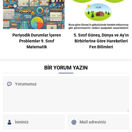
ar İçeren
5. Sınıf Güneş, Dünya ve Ay’ın
Tarım Devriminin 
 Sınıf
Birbirlerine Göre Hareketleri
Medeniyetlerin
ik
Fen Bilimleri
Yerleşmeye ve Ek
Etkisi 9. Sınıf 
BİR YORUM YAZIN