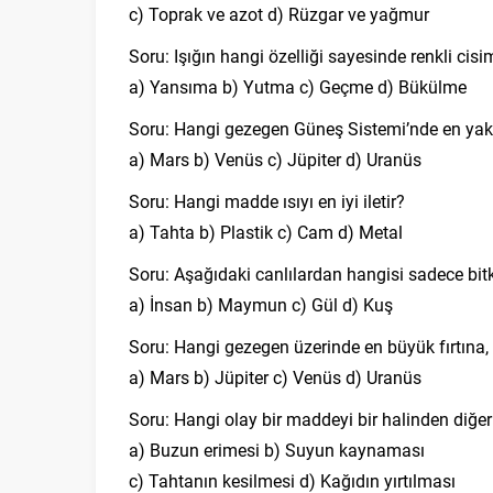
c) Toprak ve azot d) Rüzgar ve yağmur
Soru: Işığın hangi özelliği sayesinde renkli cisim
a) Yansıma b) Yutma c) Geçme d) Bükülme
Soru: Hangi gezegen Güneş Sistemi’nde en ya
a) Mars b) Venüs c) Jüpiter d) Uranüs
Soru: Hangi madde ısıyı en iyi iletir?
a) Tahta b) Plastik c) Cam d) Metal
Soru: Aşağıdaki canlılardan hangisi sadece bitki
a) İnsan b) Maymun c) Gül d) Kuş
Soru: Hangi gezegen üzerinde en büyük fırtına, 
a) Mars b) Jüpiter c) Venüs d) Uranüs
Soru: Hangi olay bir maddeyi bir halinden diğ
a) Buzun erimesi b) Suyun kaynaması
c) Tahtanın kesilmesi d) Kağıdın yırtılması