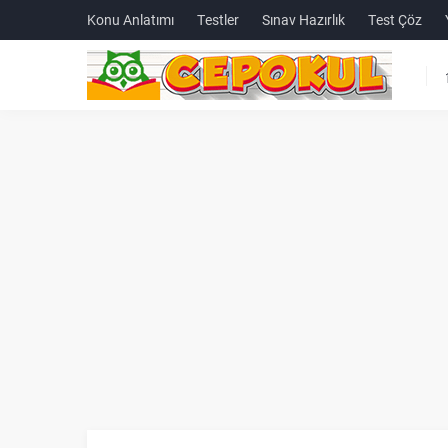
Konu Anlatımı
Testler
Sınav Hazırlık
Test Çöz