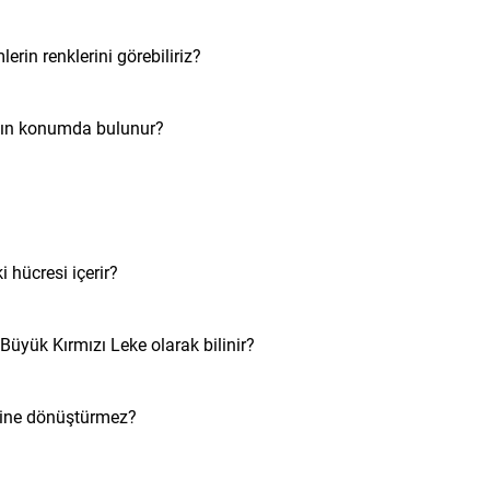
lerin renklerini görebiliriz?
kın konumda bulunur?
 hücresi içerir?
Büyük Kırmızı Leke olarak bilinir?
erine dönüştürmez?