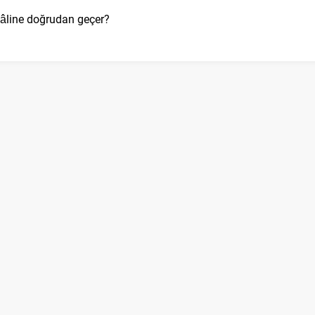
hâline doğrudan geçer?
anılır?
) Anemometre
dır?
er?
nerjisine çevirir?
ı yutar?