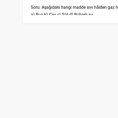
Soru: Aşağıdaki hangi madde sıvı hâlden gaz 
a) Buz b) Çay c) Süt d) Buharlı su
Soru: Hangi alet, rüzgarın hızını ölçmek için kull
a) Termometre b) Peryometre c) Barometre d
Soru: Hangi canlı, suda yaşayan bir omurgasız
a) Balık b) Kedi c) Kuş d) Kurbağa
Soru: Hangi cisim, diğerlerine göre en hızlı düş
a) Küçük taş b) Büyük taş c) Tüy d) Çelik top
Hangi enerji kaynağı, rüzgar enerjisini elektrik e
a) Güneş panelleri b) Rüzgar türbinleri
c) Hidroelektrik santraller d) Petrol kuyuları
Soru: Hangi cisim, diğerlerine göre en fazla ışığ
a) Ayna b) Kumaş c) Cam d) Siyah kumaş