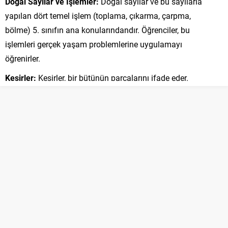
Doğal Sayılar ve İşlemler:
Doğal sayılar ve bu sayılarla
yapılan dört temel işlem (toplama, çıkarma, çarpma,
bölme) 5. sınıfın ana konularındandır. Öğrenciler, bu
işlemleri gerçek yaşam problemlerine uygulamayı
öğrenirler.
Kesirler:
Kesirler, bir bütünün parçalarını ifade eder.
Kesirlerin anlamı, kesirleri karşılaştırma, kesirlerle toplama
ve çıkarma işlemleri bu konu altında öğretilir.
Ondalık Kesirler
: Ondalık kesirler, tam sayıların yanında
ondalık bir değeri de içerir. Bu konu, ondalık kesirlerin
anlamını, ondalık kesirlerle toplama ve çıkarma işlemlerini
kapsar.
Geometri ve Ölçme:
Geometri ve ölçme, öğrencilerin
şekillerin özelliklerini, alan ve çevre hesaplamalarını
öğrenmelerini sağlar. Temel geometrik şekiller, açılar,