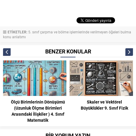
ETİKETLER:
5. sınıf çarpma ve bölme işlemlerinde verilmeyen öğeleri bulma
konu anlatımı
BENZER KONULAR
Ölçü Birimlerinin Dönüşümü
Skaler ve Vektörel
(Uzunluk Ölçme Birimleri
Büyüklükler 9. Sınıf Fizik
Arasındaki İlişkiler ) 4. Sınıf
Matematik
BİR YORUM YAZIN