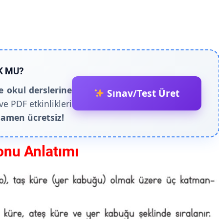
K MU?
e okul derslerine
Sınav/Test Üret
ve PDF etkinlikleri
amen ücretsiz!
onu Anlatımı