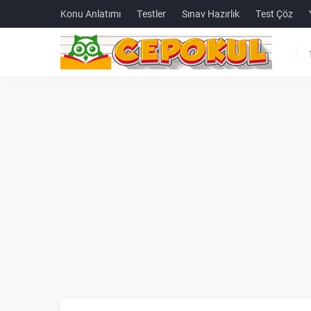
Konu Anlatımı
Testler
Sınav Hazırlık
Test Çöz