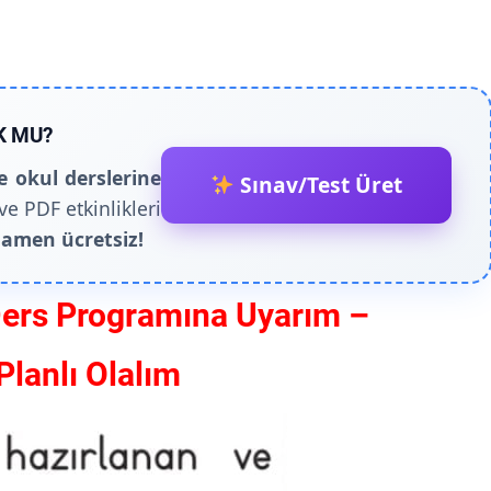
K MU?
e okul derslerine
Sınav/Test Üret
ve PDF etkinlikleri
amen ücretsiz!
Ders Programına Uyarım –
lanlı Olalım