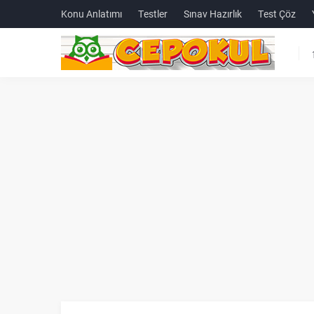
Konu Anlatımı
Testler
Sınav Hazırlık
Test Çöz