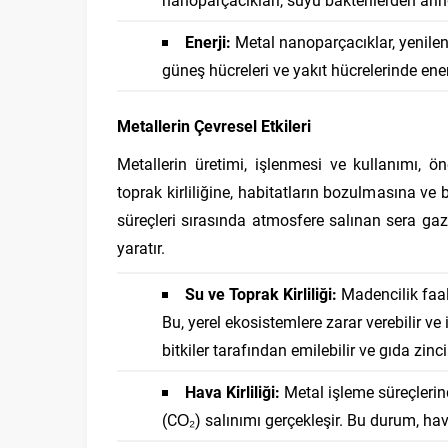
Enerji:
Metal nanoparçacıklar, yenileneb
güneş hücreleri ve yakıt hücrelerinde ener
Metallerin Çevresel Etkileri
Metallerin üretimi, işlenmesi ve kullanımı, öne
toprak kirliliğine, habitatların bozulmasına ve b
süreçleri sırasında atmosfere salınan sera gazl
yaratır.
Su ve Toprak Kirliliği:
Madencilik faali
Bu, yerel ekosistemlere zarar verebilir ve 
bitkiler tarafından emilebilir ve gıda zincir
Hava Kirliliği:
Metal işleme süreçlerind
(CO₂) salınımı gerçekleşir. Bu durum, hav