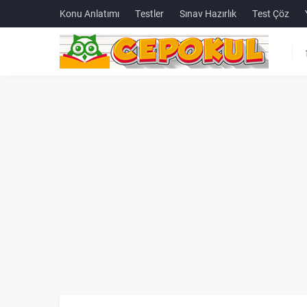
Konu Anlatımı
Testler
Sınav Hazırlık
Test Çöz