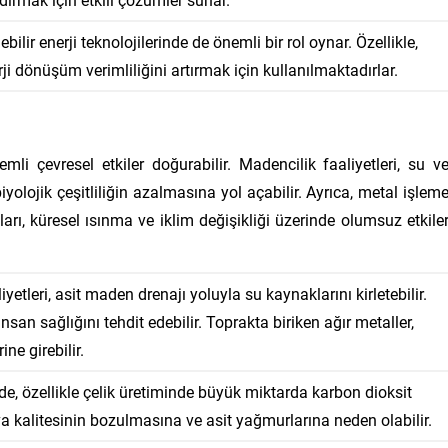
ilir enerji teknolojilerinde de önemli bir rol oynar. Özellikle,
ji dönüşüm verimliliğini artırmak için kullanılmaktadırlar.
mli çevresel etkiler doğurabilir. Madencilik faaliyetleri, su v
iyolojik çeşitliliğin azalmasına yol açabilir. Ayrıca, metal işlem
arı, küresel ısınma ve iklim değişikliği üzerinde olumsuz etkile
yetleri, asit maden drenajı yoluyla su kaynaklarını kirletebilir.
insan sağlığını tehdit edebilir. Toprakta biriken ağır metaller,
ine girebilir.
e, özellikle çelik üretiminde büyük miktarda karbon dioksit
a kalitesinin bozulmasına ve asit yağmurlarına neden olabilir.