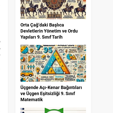
Orta Çağ’daki Başlıca
Devletlerin Yönetim ve Ordu
Yapıları 9. Sınıf Tarih
e
e
r
Üçgende Açı-Kenar Bağıntıları
ve Üçgen Eşitsizliği 9. Sınıf
Matematik