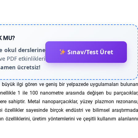
K MU?
e okul derslerine
Sınav/Test Üret
ve PDF etkinlikleri
amen ücretsiz!
a büyük ilgi gören ve geniş bir yelpazede uygulamaları buluna
enellikle 1 ile 100 nanometre arasında değişen bu parçacıklar
klere sahiptir. Metal nanoparçacıklar, yüzey plazmon rezonansı
ibi özellikler sayesinde birçok endüstri ve bilimsel araştırmad
 özelliklerini, üretim yöntemlerini ve çeşitli kullanım alanların