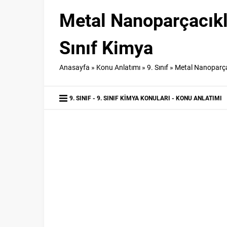
Metal Nanoparçacıkla
Sınıf Kimya
Anasayfa
»
Konu Anlatımı
»
9. Sınıf
»
Metal Nanoparçac
9. SINIF
9. SINIF KIMYA KONULARI
KONU ANLATIMI