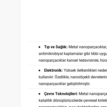
Tıp ve Sağlık:
Metal nanoparçacıklar,
antimikrobiyal kaplamalar gibi tıbbi uygu
nanoparçacıklar kanser tedavisinde, hücr
Elektronik:
Yüksek iletkenlikleri nede
kullanılır. Özellikle, nanoölçekli devrele
nanoparçacıklar geliştirilmiştir.
Çevre Teknolojileri:
Metal nanoparçac
katalitik dönüştürücülerde çevresel kirlet
nanoparçacıkları, suyu bakterilerden arın