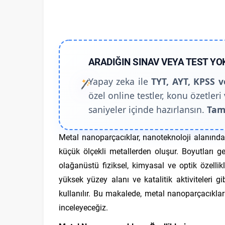
ARADIĞIN SINAV VEYA TEST YO
Yapay zeka ile
TYT, AYT, KPSS v
özel online testler, konu özetleri 
saniyeler içinde hazırlansın.
Tam
Metal nanoparçacıklar, nanoteknoloji alanınd
küçük ölçekli metallerden oluşur. Boyutları g
olağanüstü fiziksel, kimyasal ve optik özelli
yüksek yüzey alanı ve katalitik aktiviteleri g
kullanılır. Bu makalede, metal nanoparçacıkların
inceleyeceğiz.