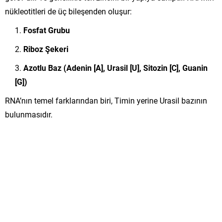
nükleotitleri de üç bileşenden oluşur:
Fosfat Grubu
Riboz Şekeri
Azotlu Baz (Adenin [A], Urasil [U], Sitozin [C], Guanin
[G])
RNA’nın temel farklarından biri, Timin yerine Urasil bazının
bulunmasıdır.