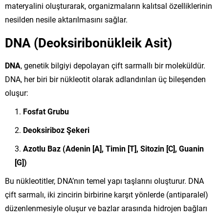
materyalini oluşturarak, organizmaların kalıtsal özelliklerinin
nesilden nesile aktarılmasını sağlar.
DNA (Deoksiribonükleik Asit)
DNA
, genetik bilgiyi depolayan çift sarmallı bir moleküldür.
DNA, her biri bir nükleotit olarak adlandırılan üç bileşenden
oluşur:
Fosfat Grubu
Deoksiriboz Şekeri
Azotlu Baz (Adenin [A], Timin [T], Sitozin [C], Guanin
[G])
Bu nükleotitler, DNA’nın temel yapı taşlarını oluşturur. DNA
çift sarmalı, iki zincirin birbirine karşıt yönlerde (antiparalel)
düzenlenmesiyle oluşur ve bazlar arasında hidrojen bağları