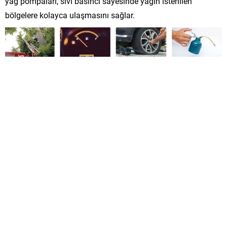
yağ pompaları, sıvı basıncı sayesinde yağın istenilen
bölgelere kolayca ulaşmasını sağlar.