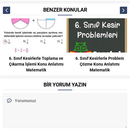
BENZER KONULAR
ama ve
6. Sınıf Kesirlerle Problem
5. Sınıf Çarpma ve Böl
latımı
Çözme Konu Anlatımı
İşlemleri Arasındaki İli
Matematik
Konu Anlatımı Matemat
BİR YORUM YAZIN