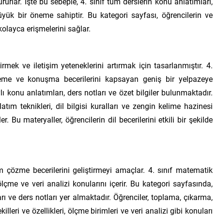
urlar. İşte bu sebeple, 4. sınıf tüm derslerin konu anlatımları,
 büyük bir öneme sahiptir. Bu kategori sayfası, öğrencilerin ve
olayca erişmelerini sağlar.
tirmek ve iletişim yeteneklerini artırmak için tasarlanmıştır. 4.
eme ve konuşma becerilerini kapsayan geniş bir yelpazeye
ı konu anlatımları, ders notları ve özet bilgiler bulunmaktadır.
tım teknikleri, dil bilgisi kuralları ve zengin kelime hazinesi
r. Bu materyaller, öğrencilerin dil becerilerini etkili bir şekilde
 çözme becerilerini geliştirmeyi amaçlar. 4. sınıf matematik
ölçme ve veri analizi konularını içerir. Bu kategori sayfasında,
rı ve ders notları yer almaktadır. Öğrenciler, toplama, çıkarma,
lleri ve özellikleri, ölçme birimleri ve veri analizi gibi konuları