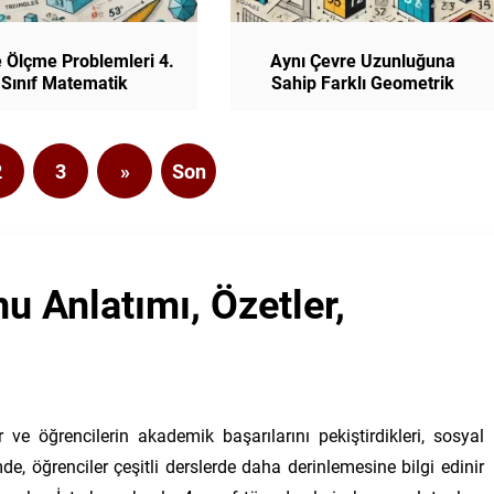
 Ölçme Problemleri 4.
Aynı Çevre Uzunluğuna
Sınıf Matematik
Sahip Farklı Geometrik
Şekiller 4. Sınıf Matematik
2
3
»
Son
nu Anlatımı, Özetler,
r ve öğrencilerin akademik başarılarını pekiştirdikleri, sosyal
emde, öğrenciler çeşitli derslerde daha derinlemesine bilgi edinir