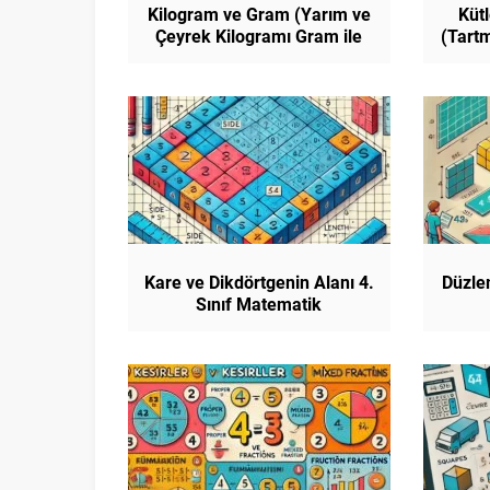
Kilogram ve Gram (Yarım ve
Küt
Çeyrek Kilogramı Gram ile
(Tartm
İfade Etme) 4. Sınıf
Matematik
Kare ve Dikdörtgenin Alanı 4.
Düzlem
Sınıf Matematik