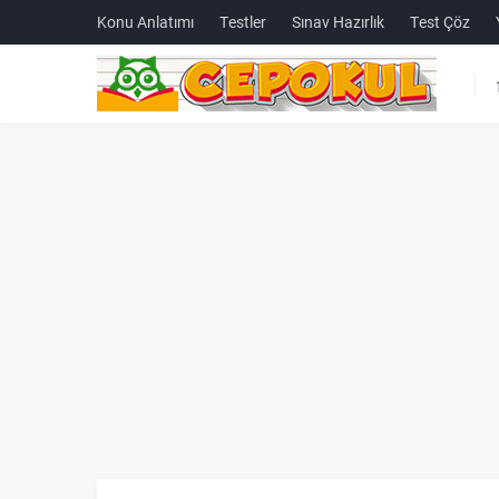
Konu Anlatımı
Testler
Sınav Hazırlık
Test Çöz