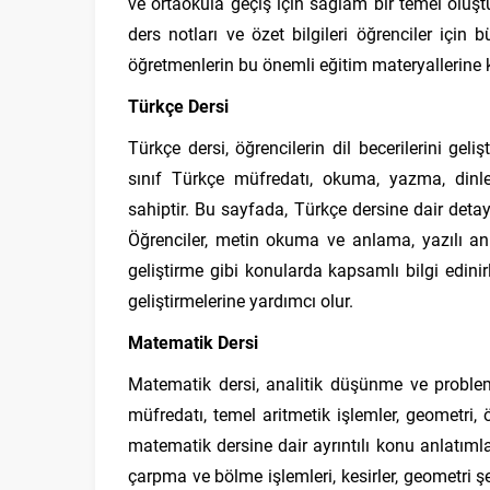
ve ortaokula geçiş için sağlam bir temel oluştur
ders notları ve özet bilgileri öğrenciler için
öğretmenlerin bu önemli eğitim materyallerine k
Türkçe Dersi
Türkçe dersi, öğrencilerin dil becerilerini geliş
sınıf Türkçe müfredatı, okuma, yazma, dinl
sahiptir. Bu sayfada, Türkçe dersine dair detayl
Öğrenciler, metin okuma ve anlama, yazılı anla
geliştirme gibi konularda kapsamlı bilgi edinirle
geliştirmelerine yardımcı olur.
Matematik Dersi
Matematik dersi, analitik düşünme ve problem
müfredatı, temel aritmetik işlemler, geometri, 
matematik dersine dair ayrıntılı konu anlatımla
çarpma ve bölme işlemleri, kesirler, geometri şeki