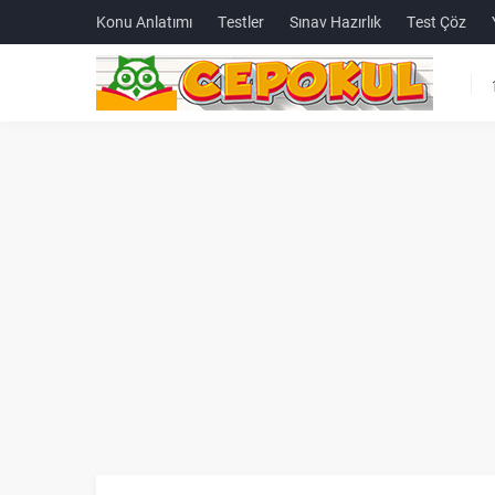
Konu Anlatımı
Testler
Sınav Hazırlık
Test Çöz