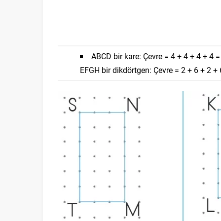
ABCD bir kare: Çevre = 4 + 4 + 4 + 4 =
EFGH bir dikdörtgen: Çevre = 2 + 6 + 2 + 