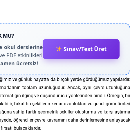
K MU?
e okul derslerine
Sınav/Test Üret
ve PDF etkinlikleri
amen ücretsiz!
tığımız ve günlük hayatta da birçok yerde gördüğümüz yapılardır
 kenarlarının toplam uzunluğudur. Ancak, aynı çevre uzunluğun
matematiğin ilginç ve düşündürücü yönlerinden biridir. Örneğin, bi
labilir, fakat bu şekillerin kenar uzunlukları ve genel görünümler
nluğuna sahip farklı geometrik şekiller oluşturma ve karşılaştırm
sayede, öğrenciler çevre kavramını daha derinlemesine anlayaca
fırsatı bulacaklardır.