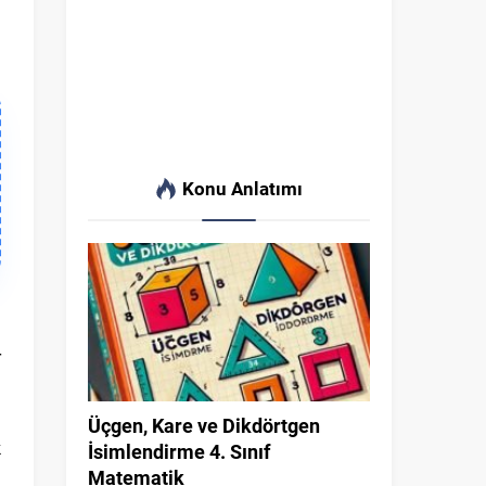
Konu Anlatımı
.
a
r
i
a
Üçgen, Kare ve Dikdörtgen
k
İsimlendirme 4. Sınıf
Matematik