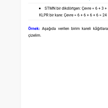
STMN bir dikdörtgen: Çevre = 6 + 3 + 
KLPR bir kare: Çevre = 6 + 6 + 6 + 6 = 24
Örnek:
Aşağıda verilen birim kareli kâğıtlara
çizelim.