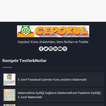
problemler, genellikle belirli bir uzunluğun ölçülmesi, bu
ölçünün farklı birimlere dönüştürülmesi veya iki uzunluğun
karşılaştırılması gibi görevleri içerir. Bu tür problemler,
öğrencilerin ölçme ve problem çözme becerilerini geliştirir.
Uzunluk ölçme konuları, dördüncü sınıf öğrencilerinin temel
matematiksel becerilerini güçlendirir ve onların günlük
Cepokul: Konu Anlatımları, Ders Notları ve Testler
yaşamda karşılaşacakları ölçme işlemlerini daha iyi
anlamalarını sağlar.
Rastgele Testler&Notlar
5. Sınıf Parantezli İşlemler Konu Anlatımı Matematik
Matematikte Eşitliği Sağlama (Matematiksel İfadelerin Eşitliği)
4. Sınıf Matematik