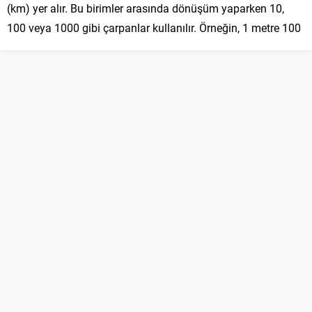
(km) yer alır. Bu birimler arasında dönüşüm yaparken 10,
100 veya 1000 gibi çarpanlar kullanılır. Örneğin, 1 metre 100
santimetreye eşittir, 1 kilometre ise 1000 metreye eşittir.
3. Uzunluğu Tahmin Etme:
Uzunluğu tahmin etme, ölçüm
yapmadan önce bir nesnenin uzunluğunu göz kararı
belirlemeyi içerir. Bu beceri, öğrencilerin çevrelerindeki
nesnelerin boyutları hakkında hızlı ve pratik bir fikir
edinmelerini sağlar. Tahmin yaparken, öğrenciler daha önce
öğrendikleri ölçüleri referans alabilirler. Örneğin, bir defterin
yaklaşık olarak 30 santimetre uzunluğunda olduğunu bilen
bir öğrenci, başka bir nesnenin uzunluğunu buna göre
tahmin edebilir.
4. Uzunluk Ölçme Problemleri:
Uzunluk ölçme problemleri,
öğrencilerin ölçme bilgilerini ve dönüşüm becerilerini
uygulamaya geçirdikleri matematiksel sorulardır. Bu