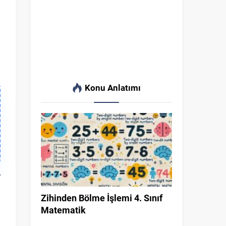
Konu Anlatımı
r
ı
Zihinden Bölme İşlemi 4. Sınıf
n
Matematik
i