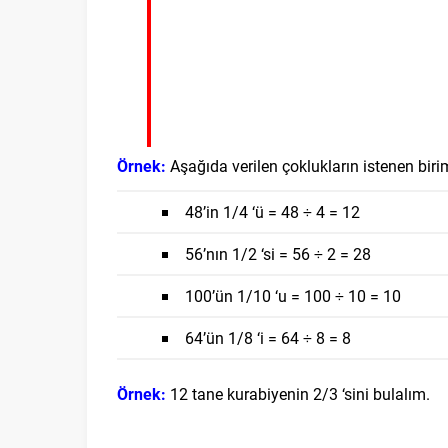
Örnek:
Aşağıda verilen çoklukların istenen biri
48’in 1/4
‘ü = 48 ÷ 4 = 12
56’nın 1/2
‘si = 56 ÷ 2 = 28
100’ün 1/10
‘u = 100 ÷ 10 = 10
64’ün 1/8 ‘i = 64 ÷ 8 = 8
Örnek:
12 tane kurabiyenin 2/3 ‘sini bulalım.