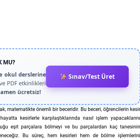
K MU?
e okul derslerine
Sınav/Test Üret
ve PDF etkinlikleri
amen ücretsiz!
ak, matematikte önemli bir beceridir. Bu beceri, öğrencilerin kesi
yatta kesirlerle karşılaştıklarında nasıl işlem yapacakların
kluğu eşit parçalara bölmeyi ve bu parçalardan kaç tanesini
eneceğiz. Bu süreç, hem kesirleri hem de bölme işlemlerin