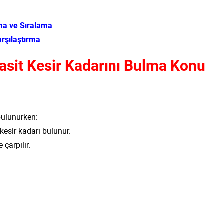
rma ve Sıralama
arşılaştırma
Basit Kesir Kadarını Bulma Konu
 bulunurken:
kesir kadarı bulunur.
 çarpılır.