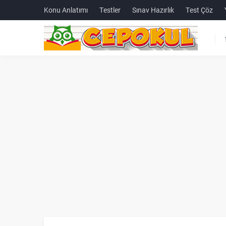
Konu Anlatımı
Testler
Sınav Hazırlık
Test Çöz