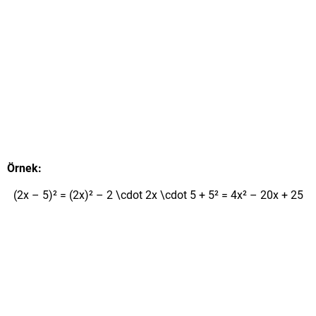
Örnek:
(2x – 5)² = (2x)² – 2 \cdot 2x \cdot 5 + 5² = 4x² – 20x + 25