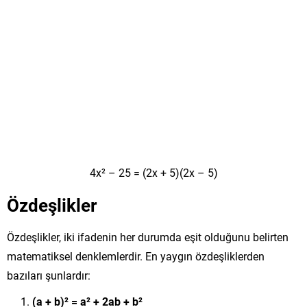
4x² – 25 = (2x + 5)(2x – 5)
Özdeşlikler
Özdeşlikler, iki ifadenin her durumda eşit olduğunu belirten
matematiksel denklemlerdir. En yaygın özdeşliklerden
bazıları şunlardır:
(a + b)² = a² + 2ab + b²