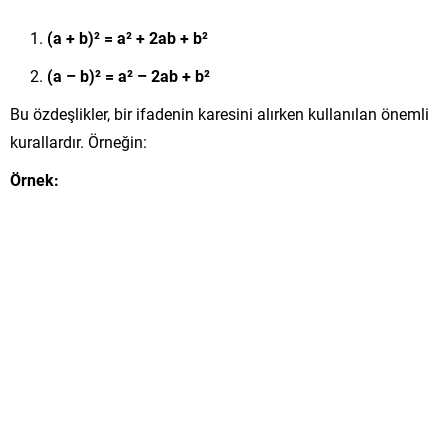
(a + b)² = a² + 2ab + b²
(a – b)² = a² – 2ab + b²
Bu özdeşlikler, bir ifadenin karesini alırken kullanılan önemli
kurallardır. Örneğin:
Örnek: