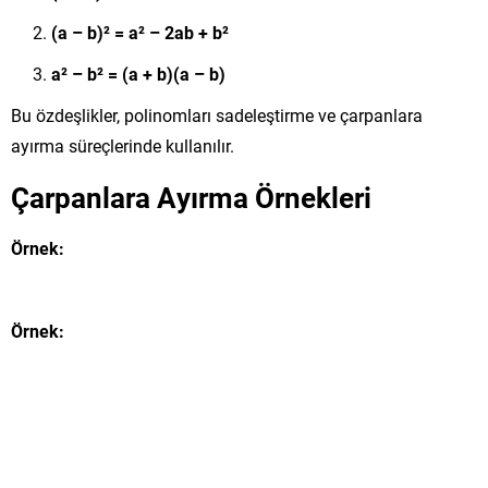
(a – b)² = a² – 2ab + b²
a² – b² = (a + b)(a – b)
Bu özdeşlikler, polinomları sadeleştirme ve çarpanlara
ayırma süreçlerinde kullanılır.
Çarpanlara Ayırma Örnekleri
Örnek:
Örnek: