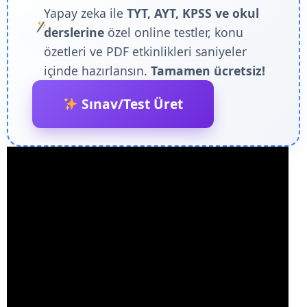
Yapay zeka ile
TYT, AYT, KPSS ve okul
derslerine
özel online testler, konu
özetleri ve PDF etkinlikleri saniyeler
içinde hazırlansın.
Tamamen ücretsiz!
Sınav/Test Üret