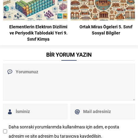
imi
Ortak Miras Ögeleri 5. Sınıf
5. Sınıf Isı ve Sıcaklık Konu
 9.
Sosyal Bilgiler
Anlatımı ve Etkinlikler Fen
Bilimleri
BİR YORUM YAZIN
Daha sonraki yorumlarımda kullanılması için adım, e-posta
adresim ve site adresim bu tarayıcıya kaydedilsin.