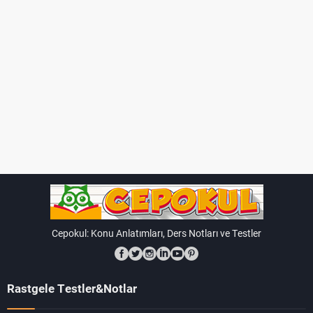
evrensel bir standart sağlar.
2. Tema: Organizasyon
Hücre ve Organizasyon
Bu bölümde, hücrenin temel yapısı ve fonksiyonları,
prokaryot ve ökaryot hücreler arasındaki farklar, hücre
organellerinin görevleri ve hücre zarının işlevleri incelenir.
Ayrıca, hücre teorisi ve hücresel organizasyon düzeyleri
(hücre, doku, organ, sistem, organizma) üzerinde durulur.
Hücre, tüm canlıların en küçük yapı birimidir.
Cepokul: Konu Anlatımları, Ders Notları ve Testler
Prokaryot hücreler çekirdek içermezken, ökaryot
hücreler çekirdeğe sahiptir.
Rastgele Testler&Notlar
Hücre zarının yapısı, hücre içi ve dışı madde