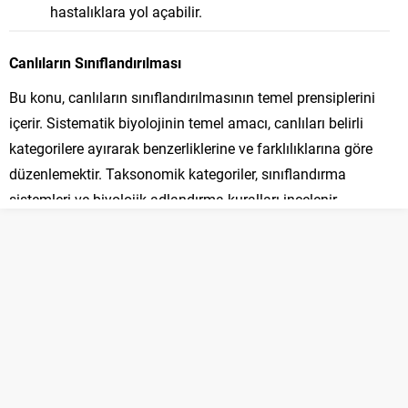
hastalıklara yol açabilir.
Canlıların Sınıflandırılması
Bu konu, canlıların sınıflandırılmasının temel prensiplerini
içerir. Sistematik biyolojinin temel amacı, canlıları belirli
kategorilere ayırarak benzerliklerine ve farklılıklarına göre
düzenlemektir. Taksonomik kategoriler, sınıflandırma
sistemleri ve biyolojik adlandırma kuralları incelenir.
Canlılar, türler arası benzerlik ve farklılıklarına
göre sınıflandırılır.
Taksonomi, canlıların bilimsel olarak
adlandırılması ve sınıflandırılmasıyla ilgilenir.
Linnaeus’un ikili adlandırma sistemi, cins ve tür
isimlerinden oluşur ve canlıları tanımlamada