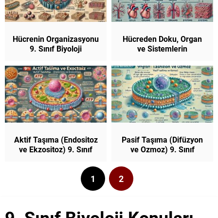
Hücrenin Organizasyonu
Hücreden Doku, Organ
9. Sınıf Biyoloji
ve Sistemlerin
Organizasyonu 9. Sınıf
Biyoloji
Aktif Taşıma (Endositoz
Pasif Taşıma (Difüzyon
ve Ekzositoz) 9. Sınıf
ve Ozmoz) 9. Sınıf
Biyoloji
Biyoloji
1
2
9. Sınıf Biyoloji Konuları