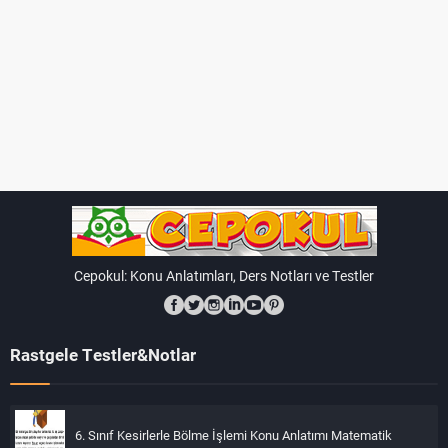
Sonuç olarak, bu bileşik önerme, koşula bağlı olarak doğru
veya yanlış olabilir.
Soru:
Bir öğrenci grubunun yemek tercihleri şu şekildedir:
Hamburger sevenler: {Ali, Ayşe, Mehmet, Elif}
Pizza sevenler: {Ayşe, Elif, Zeynep}
Tavuk sevenler: {Mehmet, Elif, Zeynep, Mustafa}
Yukarıdaki bilgilere göre, aşağıdaki soruları yanıtlayın:
Cepokul: Konu Anlatımları, Ders Notları ve Testler
Hamburger ve pizza seven kaç öğrenci vardır?
Sadece tavuk seven kaç öğrenci vardır?
Rastgele Testler&Notlar
En az bir tür yemeği seven toplam kaç öğrenci vardır?
Çözüm:
6. Sınıf Kesirlerle Bölme İşlemi Konu Anlatımı Matematik