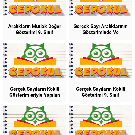
Aralıkların Mutlak Değer
Gerçek Sayı Aralıklarının
Gösterimi 9. Sınıf
Gösteriminde Ve
Matematik
Aralıklarla İlgili
İşlemlerde Küme
Sembol Ve İşlemleri 9.
Sınıf Matematik
Gerçek Sayıların Köklü
Gerçek Sayıların Köklü
Gösterimleriyle Yapılan
Gösterimi 9. Sınıf
Toplama, Çıkarma,
Matematik
Çarpma ve Bölme
İşlemleri 9. Sınıf
Matematik