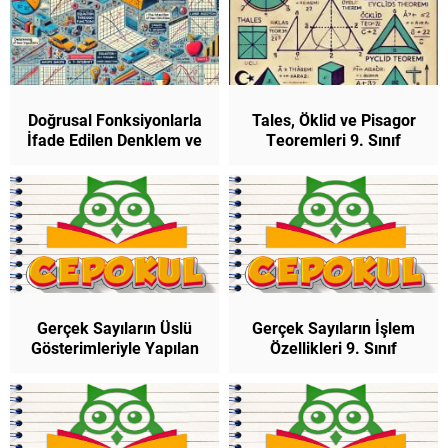
Doğrusal Fonksiyonlarla
Tales, Öklid ve Pisagor
İfade Edilen Denklem ve
Teoremleri 9. Sınıf
Eşitsizlikler 9. Sınıf
Matematik
Matematik
Gerçek Sayıların Üslü
Gerçek Sayıların İşlem
Gösterimleriyle Yapılan
Özellikleri 9. Sınıf
Toplama ve Çıkarma
Matematik
İşlemleri 9. Sınıf
Matematik