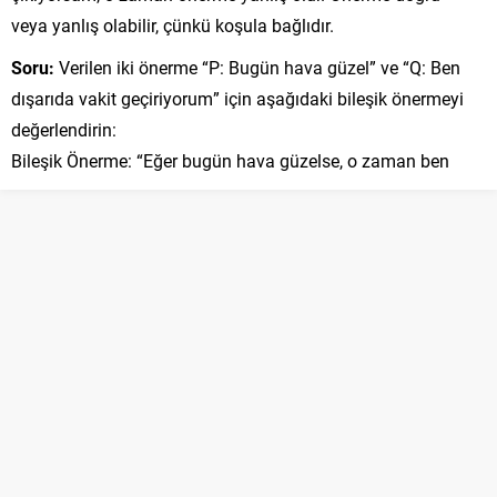
veya yanlış olabilir, çünkü koşula bağlıdır.
Soru:
Verilen iki önerme “P: Bugün hava güzel” ve “Q: Ben
dışarıda vakit geçiriyorum” için aşağıdaki bileşik önermeyi
değerlendirin:
Bileşik Önerme: “Eğer bugün hava güzelse, o zaman ben
dışarıda vakit geçiriyorum.”
Bu bileşik önerme doğru mu yoksa yanlış mıdır?
Çözüm:
Bu bileşik önerme, bir koşullu bir ifade içerir ve iki
önermenin (P ve Q) birleşimidir. Koşul kısmı “Eğer bugün
hava güzelse,” ve sonuç kısmı “o zaman ben dışarıda vakit
geçiriyorum.”
Eğer bugün hava gerçekten güzel ve siz dışarıda vakit
geçiriyorsanız, o zaman bileşik önerme doğrudur. Ancak,
eğer hava güzel değilse ve yine de dışarıda vakit
geçiriyorsanız, o zaman bileşik önerme yanlıştır.