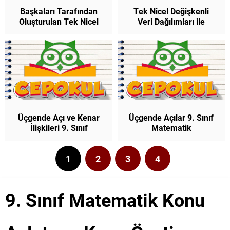
Başkaları Tarafından
Tek Nicel Değişkenli
Oluşturulan Tek Nicel
Veri Dağılımları ile
Değişkenli Veri
Çalışma ve Veriye Dayalı
Dağılımlarına Dayalı
Karar Verebilme 9. Sınıf
Sonuç veya Yorumları
Matematik
Tartışabilme 9. Sınıf
Üçgende Açı ve Kenar
Üçgende Açılar 9. Sınıf
İlişkileri 9. Sınıf
Matematik
Matematik
1
2
3
4
9. Sınıf Matematik Konu