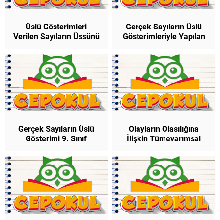
Üslü Gösterimleri
Gerçek Sayıların Üslü
Verilen Sayıların Üssünü
Gösterimleriyle Yapılan
Alma İşlemi 9. Sınıf
Çarpma ve Bölme
Matematik
İşlemleri 9. Sınıf
Matematik
Gerçek Sayıların Üslü
Olayların Olasılığına
Gösterimi 9. Sınıf
İlişkin Tümevarımsal
Matematik
Akıl Yürütme 9. Sınıf
Matematik