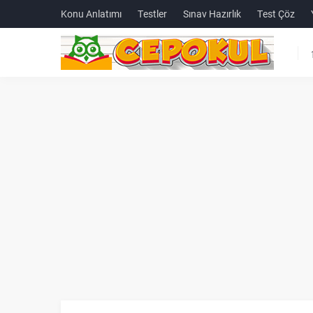
Konu Anlatımı
Testler
Sınav Hazırlık
Test Çöz