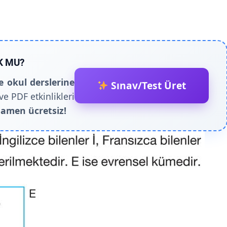
K MU?
e okul derslerine
Sınav/Test Üret
ve PDF etkinlikleri
amen ücretsiz!