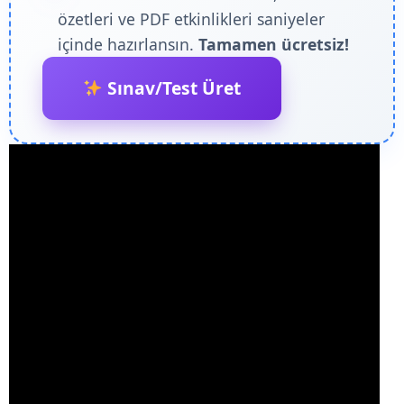
özetleri ve PDF etkinlikleri saniyeler
içinde hazırlansın.
Tamamen ücretsiz!
Sınav/Test Üret