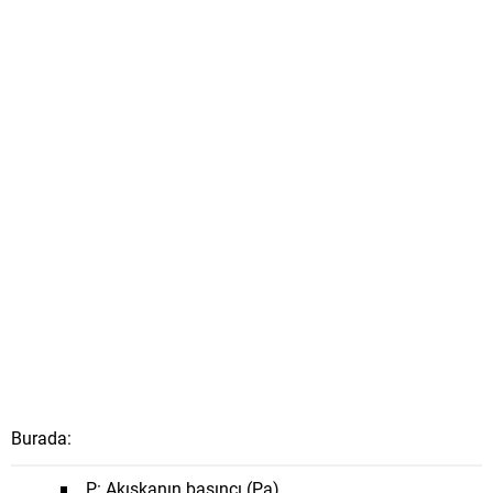
Burada:
P
: Akışkanın basıncı (Pa)