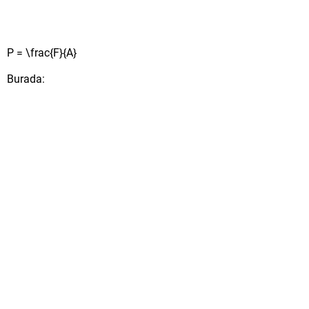
P = \frac{F}{A}
Burada: