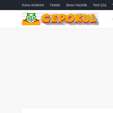
Konu Anlatımı
Testler
Sınav Hazırlık
Test Çöz