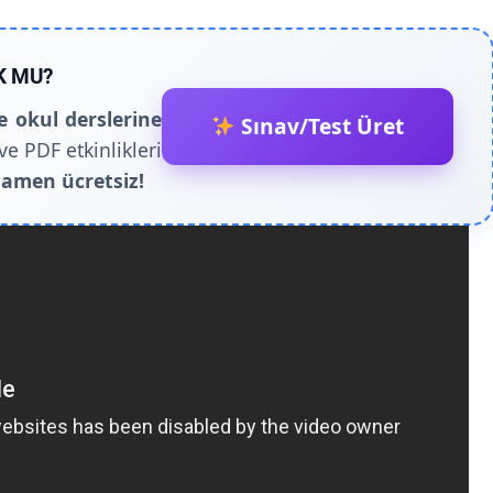
K MU?
e okul derslerine
Sınav/Test Üret
ve PDF etkinlikleri
amen ücretsiz!