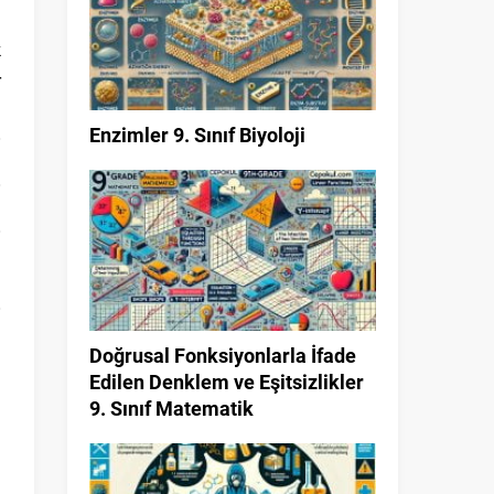
ı
k
r
Enzimler 9. Sınıf Biyoloji
Doğrusal Fonksiyonlarla İfade
Edilen Denklem ve Eşitsizlikler
9. Sınıf Matematik