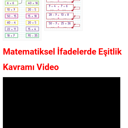
Matematiksel İfadelerde Eşitlik
Kavramı Video