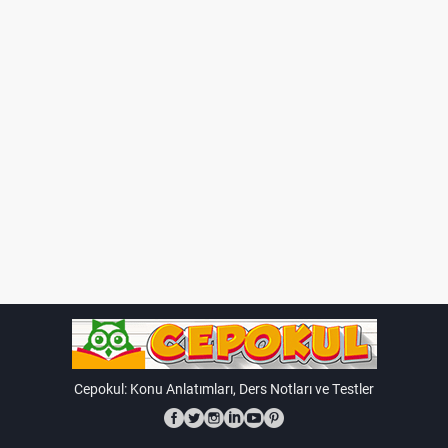
yüzeylerin doğru şekilde birleştirilmesi önemlidir.
Küpü tamamlayın:
Tüm yüzeyler birleştiğinde, küp
tam olarak oluşur.
Küp oluşturma, öğrencilerin üç boyutlu düşünme
yeteneklerini geliştirmeleri ve geometrik şekillerin
arkasındaki mantığı anlamaları için mükemmel bir
egzersizdir. Ayrıca, bu süreç matematiğin günlük hayatta
nasıl uygulandığını anlamalarına da yardımcı olur.
Cepokul: Konu Anlatımları, Ders Notları ve Testler