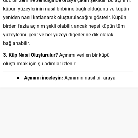
küpün yüzeylerinin nasıl birbirine bağlı olduğunu ve küpün
yeniden nasıl katlanarak oluşturulacağını gösterir. Küpün
birden fazla açınım şekli olabilir, ancak hepsi küpün tüm
yüzeylerini içerir ve her yüzeyi diğerlerine dik olarak
bağlanabilir.
3. Küp Nasıl Oluşturulur?
Açınımı verilen bir küpü
oluşturmak için şu adımlar izlenir:
Açınımı inceleyin:
Açınımın nasıl bir araya
getirildiğini ve yüzeylerin nasıl birleştirildiğini
anlamaya çalışın.
Köşeleri katlayın:
Açınımın her bir köşesini, ilgili
yüzeylerin birleşeceği şekilde katlayın.
Yüzeyleri birleştirin:
Katlanan yüzeyleri
birleştirerek, küpün tam şeklini oluşturun. Bu adımda,