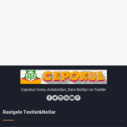
Bir sayının üssü 1 ise, sonuç her zaman o sayının
kendisi olur.
Bir sayının üssü 0 ise, sonuç her zaman 1 olur.
Bir sayının negatif üssü, o sayının tersini ifade
eder.
Üslü ifadeler, matematikte çeşitli konuları daha kolay ve
kompakt bir şekilde ifade etmek için kullanılır. Özellikle
bilimsel hesaplamalarda, mühendislik problemlerinde ve
istatistikte sıkça kullanılır. Bu nedenle, üslü ifadeleri
Cepokul: Konu Anlatımları, Ders Notları ve Testler
anlamak ve işlem yapabilmek matematikte önemli bir
beceridir.
Rastgele Testler&Notlar
Çözümlü Soru 1:
2^5 ifadesinin sonucunu hesaplayın.
Çözüm 1:
2^5, 2 x 2 x 2 x 2 x 2 = 32'dir.