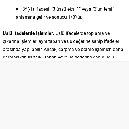
3^(-1) ifadesi, "3 üssü eksi 1" veya "3'ün tersi"
anlamına gelir ve sonucu 1/3'tür.
Üslü İfadelerde İşlemler:
Üslü ifadelerde toplama ve
çıkarma işlemleri aynı taban ve üs değerine sahip ifadeler
arasında yapılabilir. Ancak, çarpma ve bölme işlemleri daha
karmaşıktır. İki farklı taban veya üs değerine sahip üslü
ifadeleri çarpmak veya bölmek için üslerin toplanması veya
çıkarılması gerekir.
Örnek:
2^3 x 2^2 = 2^(3+2) = 2^5 = 32
(3^4) / (3^2) = 3^(4-2) = 3^2 = 9
Üslü İfadelerde Özel Durumlar: