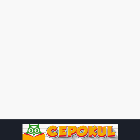
kategorilere sınıflandırın. Örneğin, renk tercihleri
verilerini farklı renk kategorilerine ayırabilirsiniz.
Tablo veya Grafik Kullanma:
Verileri daha iyi
anlamak için tablolar veya grafikler kullanabilirsiniz.
Basit tablolar veya çubuk grafiklerle verileri
görselleştirerek öğrencilere veriyi daha iyi anlama
fırsatı verin.
Ortalama ve Toplama:
Verileri toplamak veya
ortalamasını almak gibi temel matematiksel işlemleri
kullanarak verileri değerlendirin. Örneğin, renk
tercihleri verilerinin toplamını veya ortalama renk
tercihini hesaplayabilirsiniz.
3. Örnek Uygulamalar:
Öğrencilere veri toplama ve
değerlendirme becerilerini geliştirmeleri için çeşitli örnekler