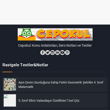
Sesin Etkileri:
İletişim:
Ses, iletişim kurmamıza yardımcı olur. Konuşma,
telefon görüşmeleri gibi birçok iletişim biçimi sesin
kullanılmasına dayanır.
Cepokul: Konu Anlatımları, Ders Notları ve Testler
Eğlence:
Müzik, film, tiyatro gibi birçok eğlence aktivitesi sesi
kullanır.
Rastgele Testler&Notlar
Uyarı:
Sireni olan araçlar, zil sesleri gibi sesler, çevremizdeki
Aynı Çevre Uzunluğuna Sahip Farklı Geometrik Şekiller 4. Sınıf
tehlikeler konusunda bizi uyarır.
Matematik
Ses, çevremizdeki birçok olayı ifade eden ve iletişim
5. Sınıf Etkin Vatandaşın Özellikleri Test Çöz
kurmamıza, eğlenmemize ve uyarılmamıza yardımcı olan
önemli bir olgudur.