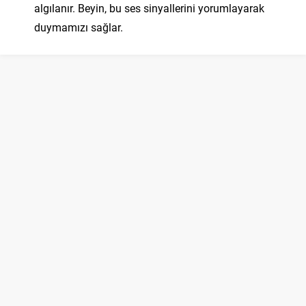
algılanır. Beyin, bu ses sinyallerini yorumlayarak
duymamızı sağlar.
Çevremizdeki Ses Kaynakları:
Doğal Ses Kaynakları:
Kuş cıvıltıları, rüzgarın hışırtısı, yağmur damlalarının
düşmesi gibi doğal olaylar.
Yapay Ses Kaynakları:
Arabaların klaksonları, çanların çalması, televizyonun
sesi gibi insanlar tarafından oluşturulan sesler.
Sesin Yayılma Hızı:
Ses, havada bir hızla yayılır. Ancak, sesin yayılma hızı
ortamına göre değişir. Örneğin, ses hava içinde daha yavaş
yayılırken, suda daha hızlı yayılır.