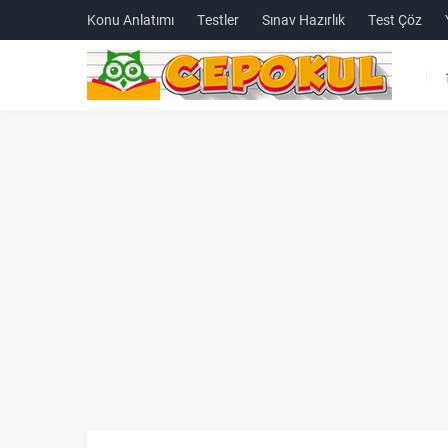
Konu Anlatımı
Testler
Sınav Hazırlık
Test Çöz