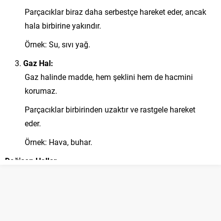
Parçacıklar biraz daha serbestçe hareket eder, ancak
hala birbirine yakındır.
Örnek: Su, sıvı yağ.
Gaz Hal:
Gaz halinde madde, hem şeklini hem de hacmini
korumaz.
Parçacıklar birbirinden uzaktır ve rastgele hareket
eder.
Örnek: Hava, buhar.
Değişen Haller:
Maddeler, sıcaklık ve basınç gibi çevresel faktörlerle
etkileşime girerek bir halden diğerine geçebilirler.
Erime: