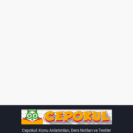
Katı haldeki bir madde, ısı alarak sıvı hale
geçer. Bu olaya erime denir.
Örnek: Buzun sıvı suya dönüşmesi.
Donma:
Sıvı haldeki bir madde, ısı kaybederek katı
hale geçer. Bu olaya donma denir.
Örnek: Sıvı suyun buz haline dönüşmesi.
Buharlaşma:
Sıvı haldeki bir madde, ısı alarak gaz haline
geçer. Bu olaya buharlaşma denir.
Örnek: Su damlasının güneşte
buharlaşması.
Cepokul: Konu Anlatımları, Ders Notları ve Testler