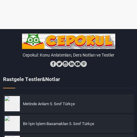
dik geldiği nokta değiştikçe mevsimler de değişir. Bu
durum, ilkbahar, yaz, sonbahar ve kış mevsimlerinin
oluşumuna yol açar.
Bu konular, öğrencilere dünya üzerindeki gün ve gece
değişimleri, mevsimler ve iklim değişiklikleri gibi olayları
anlamalarına yardımcı olabilir. Etkileşimli öğrenme
yöntemleri, görseller ve gerçek hayattan örneklerle
Cepokul: Konu Anlatımları, Ders Notları ve Testler
desteklenen anlatımlar, öğrencilerin bu konuları daha iyi
kavramalarına yardımcı olabilir.
Rastgele Testler&Notlar
Sorular:
Soru: Dönme hareketi nedir? Dünya'nın dönme
hareketi kaç günde bir tamamlanır?
Metinde Anlam 5. Sınıf Türkçe
Cevap: Dönme hareketi, bir cismin kendi etrafında
dönmesidir. Dünya'nın dönme hareketi 24 saatte bir
Bir İşin İşlem Basamakları 5. Sınıf Türkçe
tamamlanır.