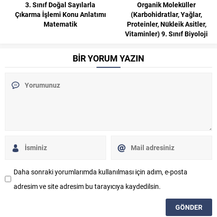
rla
Organik Moleküller
Tarih Öğrenmenin Fayda
latımı
(Karbohidratlar, Yağlar,
9. Sınıf
Proteinler, Nükleik Asitler,
Vitaminler) 9. Sınıf Biyoloji
BİR YORUM YAZIN
Daha sonraki yorumlarımda kullanılması için adım, e-posta
adresim ve site adresim bu tarayıcıya kaydedilsin.