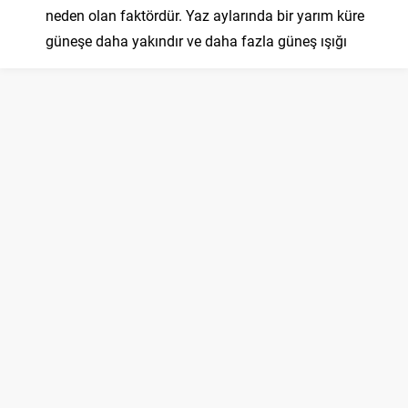
neden olan faktördür. Yaz aylarında bir yarım küre
güneşe daha yakındır ve daha fazla güneş ışığı
alırken, diğer yarım küre uzak olduğu için kış
mevsimini yaşar.
Bu hareket, günlerin ve gecelerin eşit olmadığı,
mevsimlerin değiştiği bir yıl döngüsünü oluşturur.
Dünya'nın Diğer Önemli Hareketleri:
Eğiklik ve Mevsimler:
Dünya'nın ekseni, yörünge düzlemine eğik olduğu için
mevsimler oluşur. Yaz ve kış mevsimleri, güneş
ışınlarının dünya yüzeyine dik düşmediği zamanlarda
gerçekleşir.
Yıllık Hareket ve Dört Mevsim:
Dünya'nın yıllık hareketi, mevsimleri oluşturur. Güneşin