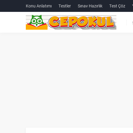
Konu Anlatımı
Testler
Sınav Hazırlık
Test Çöz