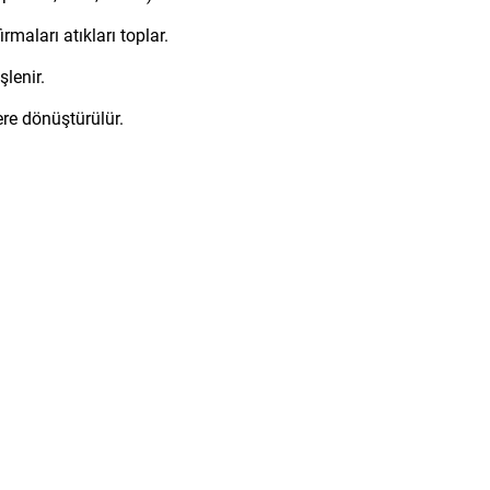
maları atıkları toplar.
şlenir.
re dönüştürülür.