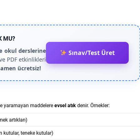
K MU?
e okul derslerine
Sınav/Test Üret
ve PDF etkinlikleri
amen ücretsiz!
 işe yaramayan maddelere
evsel atık
denir. Örnekler:
ek artıkları)
on kutular, teneke kutular)