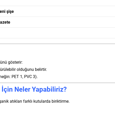
eni şişe
gazete
ünü gösterir:
ülebilir olduğunu belirtir.
rneğin: PET 1, PVC 3).
çin Neler Yapabiliriz?
anik atıkları farklı kutularda biriktirme.