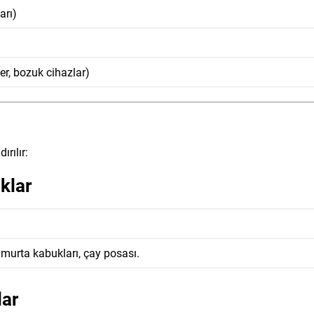
arı)
ler, bozuk cihazlar)
ırılır:
klar
umurta kabukları, çay posası.
lar