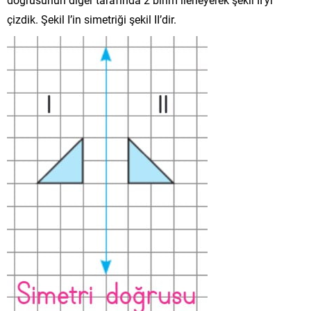
çizdik. Şekil I’in simetriği şekil II’dir.