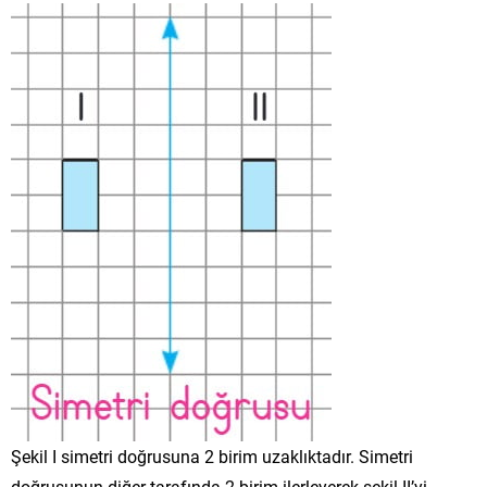
Şekil I simetri doğrusuna 2 birim uzaklıktadır. Simetri
doğrusunun diğer tarafında 2 birim ilerleyerek şekil II’yi