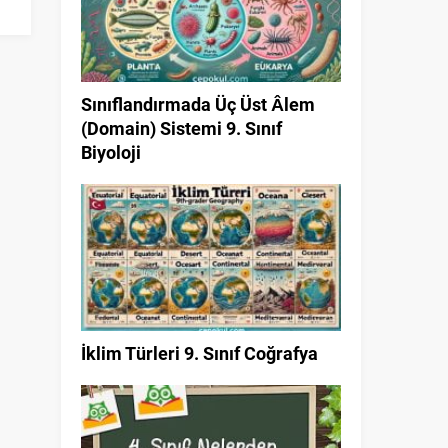
Sınıflandırmada Üç Üst Âlem
(Domain) Sistemi 9. Sınıf
Biyoloji
İklim Türleri 9. Sınıf Coğrafya