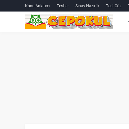
Konu Anlatımı
Testler
Sınav Hazırlık
Test Çöz