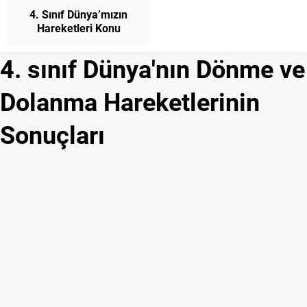
4. Sınıf Dünya’mızın
Hareketleri Konu
Anlatımı ve Etkinlikler
Fen Bilimleri
4. sınıf Dünya'nın Dönme ve
Dolanma Hareketlerinin
Sonuçları