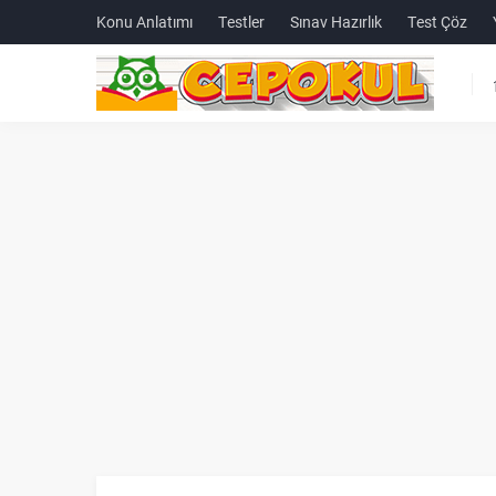
Konu Anlatımı
Testler
Sınav Hazırlık
Test Çöz