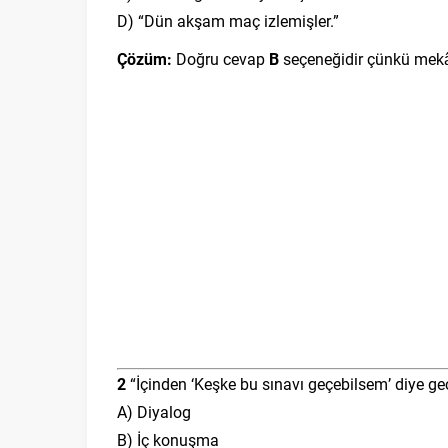
D) “Dün akşam maç izlemişler.”
Çözüm:
Doğru cevap
B
seçeneğidir çünkü mekânın
2
“İçinden ‘Keşke bu sınavı geçebilsem’ diye geç
A) Diyalog
B) İç konuşma