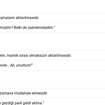
şmaların aktarılmasıdır.
miştim? Belki de sabretmeliydim.”
in, mantık sırası olmaksızın aktarılmasıdır.
vler… Ah, unuttum!”
i zamana müdahale etmesidir.
gezdiği park geldi aklına.”