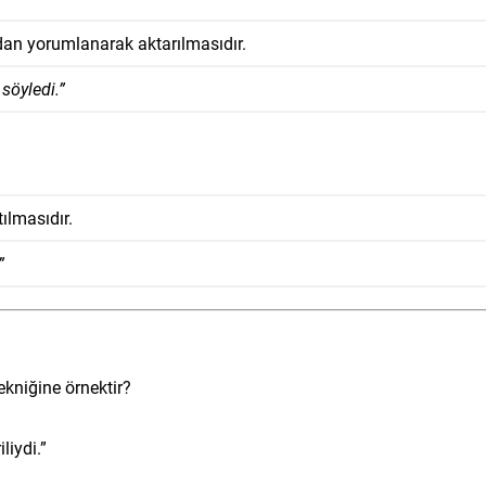
ndan yorumlanarak aktarılmasıdır.
söyledi.”
ılmasıdır.
”
kniğine örnektir?
liydi.”