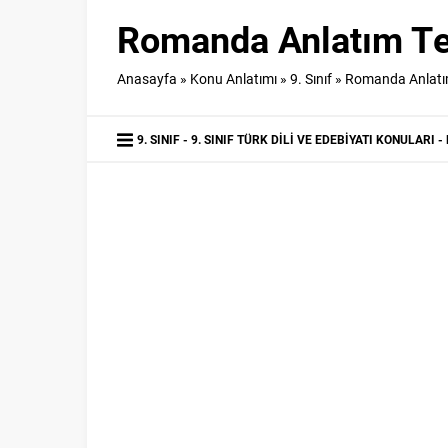
Romanda Anlatım Tekn
Anasayfa
»
Konu Anlatımı
»
9. Sınıf
»
Romanda Anlatım T
9. SINIF
9. SINIF TÜRK DILI VE EDEBIYATI KONULARI