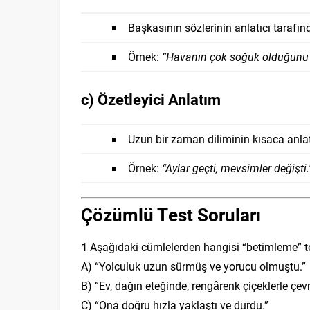
Başkasının sözlerinin anlatıcı tarafı
Örnek:
“Havanın çok soğuk olduğunu 
c) Özetleyici Anlatım
Uzun bir zaman diliminin kısaca anlat
Örnek:
“Aylar geçti, mevsimler değişti.
Çözümlü Test Soruları
1
Aşağıdaki cümlelerden hangisi “betimleme” te
A) “Yolculuk uzun sürmüş ve yorucu olmuştu.”
B) “Ev, dağın eteğinde, rengârenk çiçeklerle çevri
C) “Ona doğru hızla yaklaştı ve durdu.”