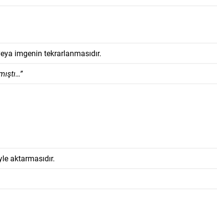
veya imgenin tekrarlanmasıdır.
mıştı…”
yle aktarmasıdır.