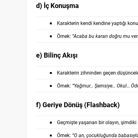
d) İç Konuşma
Karakterin kendi kendine yaptığı konu
Örnek:
“Acaba bu kararı doğru mu ver
e) Bilinç Akışı
Karakterin zihninden geçen düşünceler
Örnek:
“Yağmur… Şemsiye… Okul… Öde
f) Geriye Dönüş (Flashback)
Geçmişte yaşanan bir olayın, şimdik
Örnek:
“O an, çocukluğunda babasıyla 