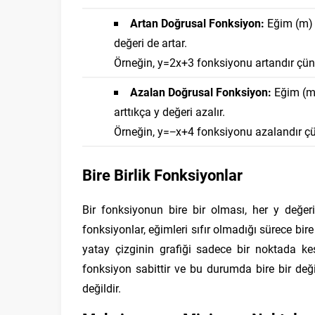
Artan Doğrusal Fonksiyon:
Eğim (
m
)
değeri de artar.
Örneğin,
y
=
2
x
+
3
fonksiyonu artandır çü
Azalan Doğrusal Fonksiyon:
Eğim (
arttıkça
y
değeri azalır.
Örneğin,
y
=
−
x
+
4
fonksiyonu azalandır ç
Bire Birlik Fonksiyonlar
Bir fonksiyonun bire bir olması, her
y
değeri
fonksiyonlar, eğimleri sıfır olmadığı sürece bire 
yatay çizginin grafiği sadece bir noktada ke
fonksiyon sabittir ve bu durumda bire bir deği
değildir.