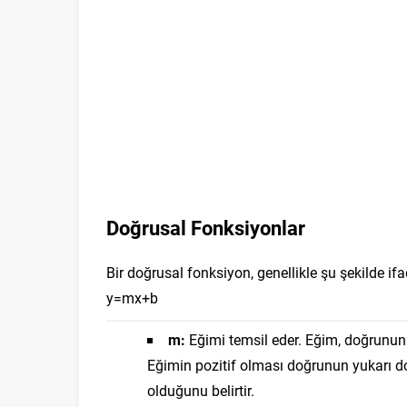
Doğrusal Fonksiyonlar
Bir doğrusal fonksiyon, genellikle şu şekilde ifad
y
=
m
x
+
b
m:
Eğimi temsil eder. Eğim, doğrunun
Eğimin pozitif olması doğrunun yukarı do
olduğunu belirtir.