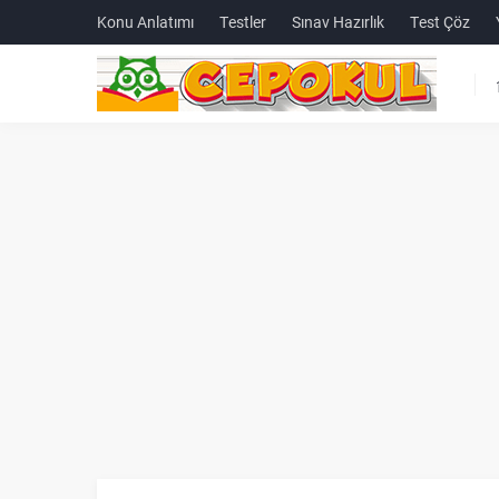
Konu Anlatımı
Testler
Sınav Hazırlık
Test Çöz