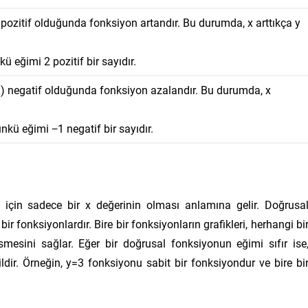
 pozitif olduğunda fonksiyon artandır. Bu durumda,
x
arttıkça
y
nkü eğimi
2
pozitif bir sayıdır.
m
) negatif olduğunda fonksiyon azalandır. Bu durumda,
x
ünkü eğimi
−
1
negatif bir sayıdır.
 için sadece bir
x
değerinin olması anlamına gelir. Doğrusa
bir fonksiyonlardır. Bire bir fonksiyonların grafikleri, herhangi bi
smesini sağlar. Eğer bir doğrusal fonksiyonun eğimi sıfır ise
ldir. Örneğin,
y
=
3
fonksiyonu sabit bir fonksiyondur ve bire bi