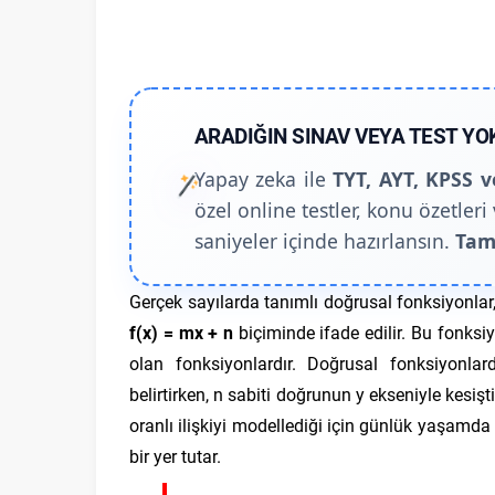
ARADIĞIN SINAV VEYA TEST YO
Yapay zeka ile
TYT, AYT, KPSS v
özel online testler, konu özetleri 
saniyeler içinde hazırlansın.
Tam
Gerçek sayılarda tanımlı doğrusal fonksiyonlar,
f
(
x
)
=
m
x +
n
biçiminde ifade edilir. Bu fonksi
olan fonksiyonlardır. Doğrusal fonksiyonla
belirtirken,
n
sabiti doğrunun y ekseniyle kesişti
oranlı ilişkiyi modellediği için günlük yaşamd
bir yer tutar.