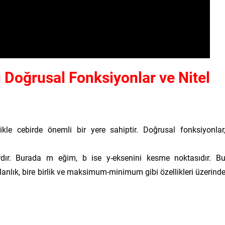
 Doğrusal Fonksiyonlar ve Nitel
kle cebirde önemli bir yere sahiptir. Doğrusal fonksiyonlar
rdır. Burada
m
eğim,
b
ise y-eksenini kesme noktasıdır. B
anlık, bire birlik ve maksimum-minimum gibi özellikleri üzerind