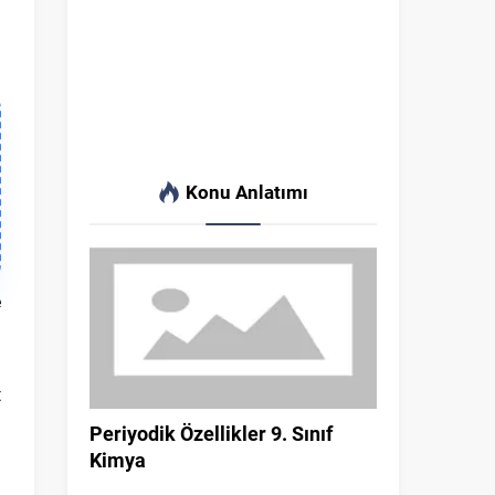
Konu Anlatımı
e
u
i
t
i
Periyodik Özellikler 9. Sınıf
Kimya