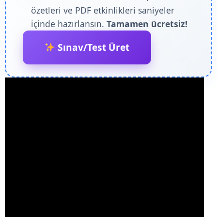
özetleri ve PDF etkinlikleri saniyeler
içinde hazırlansın.
Tamamen ücretsiz!
Sınav/Test Üret