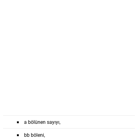
a
bölünen sayıyı,
b
b
böleni,