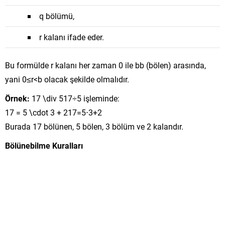
q
bölümü,
r
kalanı ifade eder.
Bu formülde
r
kalanı her zaman 0 ile
b
b
(bölen) arasında,
yani
0
≤
r
<
b
olacak şekilde olmalıdır.
Örnek:
17 \div 5
17
÷
5
işleminde:
17 = 5 \cdot 3 + 2
17
=
5
⋅
3
+
2
Burada 17 bölünen, 5 bölen, 3 bölüm ve 2 kalandır.
Bölünebilme Kuralları