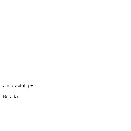
a = b \cdot q + r
Burada: