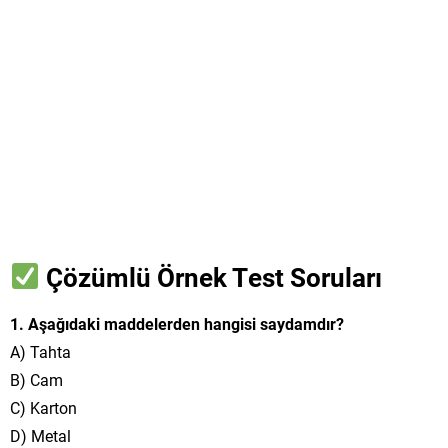
Çözümlü Örnek Test Soruları
1. Aşağıdaki maddelerden hangisi saydamdır?
A) Tahta
B) Cam
C) Karton
D) Metal