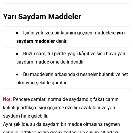
Yarı Saydam Maddeler
Işığın yalnızca bir kısmını geçiren maddelere
yarı
saydam maddeler
denir.
Buzlu cam, tül perde, yağlı kâğıt ve sisli hava yarı
saydam madde örneklerindendir.
Bu maddelerin arkasındaki nesneler bulanık ve net
olmayan şekilde görülür.
Not
:
Pencere camları normalde saydamdır; fakat camın
kalınlığı arttıkça ışığı geçirme özelliği azalabilir ve yarı
saydam hale gelebilir.
Aynı şekilde, su da saydam bir madde olmasına rağmen
derinliği arttıkça ışığın geçişi zorlaşır ve suyun altındaki