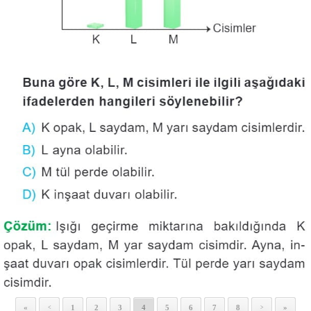
«
1
2
3
4
5
6
7
8
»
<
>