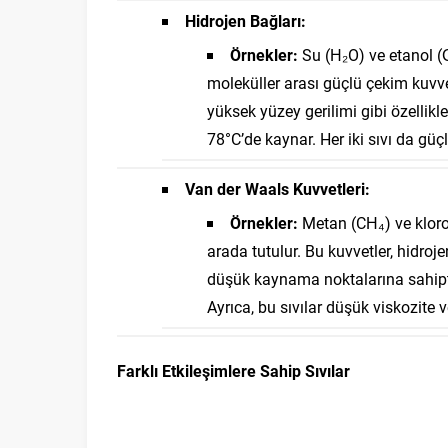
Hidrojen Bağları:
Örnekler:
Su (H₂O) ve etanol (C₂
moleküller arası güçlü çekim kuvve
yüksek yüzey gerilimi gibi özellikl
78°C’de kaynar. Her iki sıvı da güç
Van der Waals Kuvvetleri:
Örnekler:
Metan (CH₄) ve klorof
arada tutulur. Bu kuvvetler, hidroj
düşük kaynama noktalarına sahipti
Ayrıca, bu sıvılar düşük viskozite v
Farklı Etkileşimlere Sahip Sıvılar