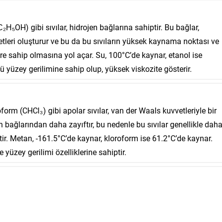
H₅OH) gibi sıvılar, hidrojen bağlarına sahiptir. Bu bağlar,
tleri oluşturur ve bu da bu sıvıların yüksek kaynama noktası ve
ere sahip olmasına yol açar. Su, 100°C’de kaynar, etanol ise
lü yüzey gerilimine sahip olup, yüksek viskozite gösterir.
orm (CHCl₃) gibi apolar sıvılar, van der Waals kuvvetleriyle bir
en bağlarından daha zayıftır, bu nedenle bu sıvılar genellikle dah
r. Metan, -161.5°C’de kaynar, kloroform ise 61.2°C’de kaynar.
e yüzey gerilimi özelliklerine sahiptir.