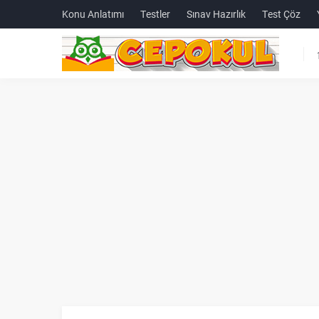
Konu Anlatımı
Testler
Sınav Hazırlık
Test Çöz