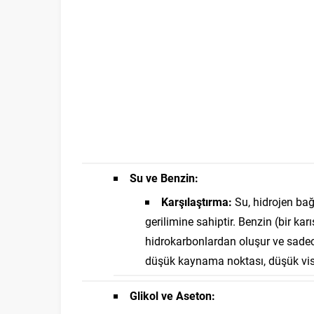
Su ve Benzin:
Karşılaştırma:
Su, hidrojen bağ
gerilimine sahiptir. Benzin (bir ka
hidrokarbonlardan oluşur ve sadece
düşük kaynama noktası, düşük visk
Glikol ve Aseton: