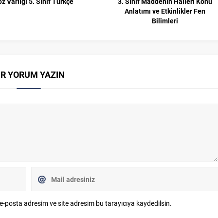
z Varlığı 5. Sınıf Türkçe
3. Sınıf Maddenin Halleri Konu
Anlatımı ve Etkinlikler Fen
Bilimleri
İR YORUM YAZIN
e-posta adresim ve site adresim bu tarayıcıya kaydedilsin.