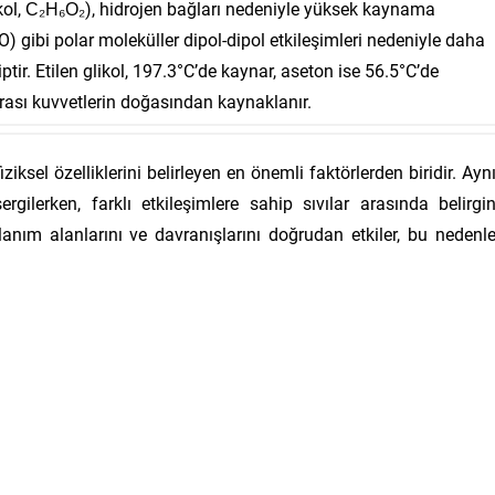
likol, C₂H₆O₂), hidrojen bağları nedeniyle yüksek kaynama
 gibi polar moleküller dipol-dipol etkileşimleri nedeniyle daha
ir. Etilen glikol, 197.3°C’de kaynar, aseton ise 56.5°C’de
 arası kuvvetlerin doğasından kaynaklanır.
fiziksel özelliklerini belirleyen en önemli faktörlerden biridir. Ayn
ergilerken, farklı etkileşimlere sahip sıvılar arasında belirgi
 kullanım alanlarını ve davranışlarını doğrudan etkiler, bu nedenl