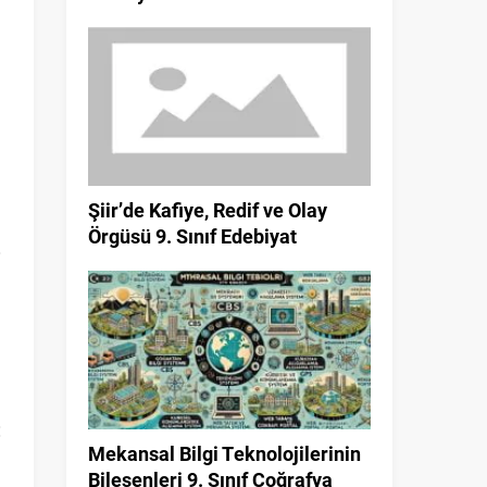
Şiir’de Kafiye, Redif ve Olay
Örgüsü 9. Sınıf Edebiyat
Mekansal Bilgi Teknolojilerinin
Bileşenleri 9. Sınıf Coğrafya