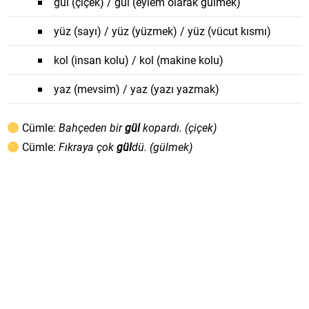
gül (çiçek) / gül (eylem olarak gülmek)
yüz (sayı) / yüz (yüzmek) / yüz (vücut kısmı)
kol (insan kolu) / kol (makine kolu)
yaz (mevsim) / yaz (yazı yazmak)
Cümle:
Bahçeden bir
gül
kopardı. (çiçek)
Cümle:
Fıkraya çok
gül
dü. (gülmek)