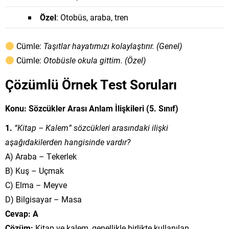
Özel
: Otobüs, araba, tren
Cümle:
Taşıtlar hayatımızı kolaylaştırır. (Genel)
Cümle:
Otobüsle okula gittim. (Özel)
Çözümlü Örnek Test Soruları
Konu: Sözcükler Arası Anlam İlişkileri (5. Sınıf)
1.
“Kitap – Kalem” sözcükleri arasındaki ilişki
aşağıdakilerden hangisinde vardır?
A) Araba – Tekerlek
B) Kuş – Uçmak
C) Elma – Meyve
D) Bilgisayar – Masa
Cevap: A
Çözüm:
Kitap ve kalem, genellikle birlikte kullanılan