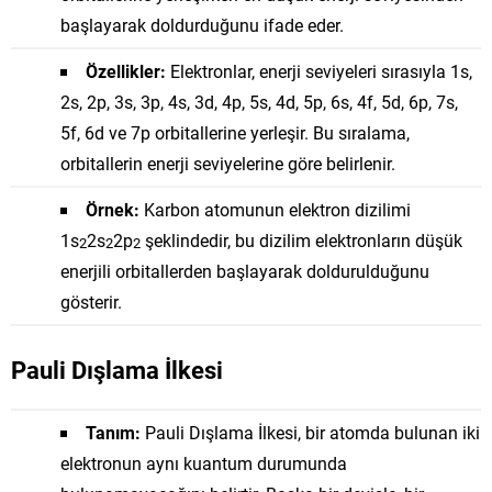
başlayarak doldurduğunu ifade eder.
Özellikler:
Elektronlar, enerji seviyeleri sırasıyla 1s,
2s, 2p, 3s, 3p, 4s, 3d, 4p, 5s, 4d, 5p, 6s, 4f, 5d, 6p, 7s,
5f, 6d ve 7p orbitallerine yerleşir. Bu sıralama,
orbitallerin enerji seviyelerine göre belirlenir.
Örnek:
Karbon atomunun elektron dizilimi
1s
2s
2p
şeklindedir, bu dizilim elektronların düşük
2
2
2
enerjili orbitallerden başlayarak doldurulduğunu
gösterir.
Pauli Dışlama İlkesi
Tanım:
Pauli Dışlama İlkesi, bir atomda bulunan iki
elektronun aynı kuantum durumunda