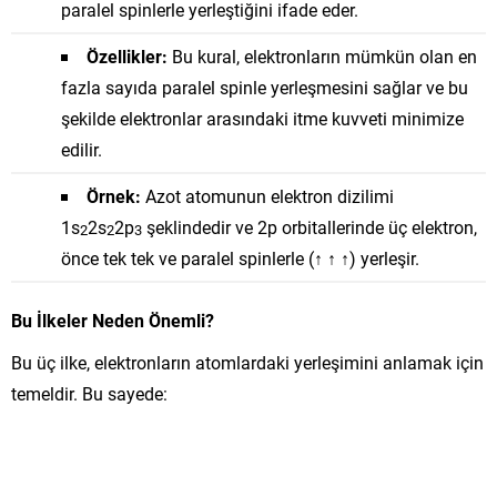
paralel spinlerle yerleştiğini ifade eder.
Özellikler:
Bu kural, elektronların mümkün olan en
fazla sayıda paralel spinle yerleşmesini sağlar ve bu
şekilde elektronlar arasındaki itme kuvveti minimize
edilir.
Örnek:
Azot atomunun elektron dizilimi
1
s
2
s
2
p
şeklindedir ve 2p orbitallerinde üç elektron,
2
2
3
önce tek tek ve paralel spinlerle (↑ ↑ ↑) yerleşir.
Bu İlkeler Neden Önemli?
Bu üç ilke, elektronların atomlardaki yerleşimini anlamak için
temeldir. Bu sayede: