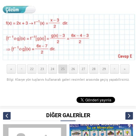
«
22
23
24
25
26
27
28
29
»
<
>
Bilgi: Klavye yön tuşlarını kullanarak galeri resimleri arasında geçiş yapabilirsiniz.
DİĞER GALERİLER