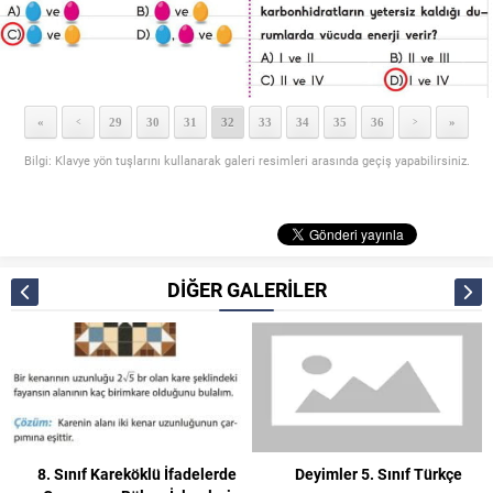
«
29
30
31
32
33
34
35
36
»
<
>
Bilgi: Klavye yön tuşlarını kullanarak galeri resimleri arasında geçiş yapabilirsiniz.
DİĞER GALERİLER
8. Sınıf Kareköklü İfadelerde
Deyimler 5. Sınıf Türkçe