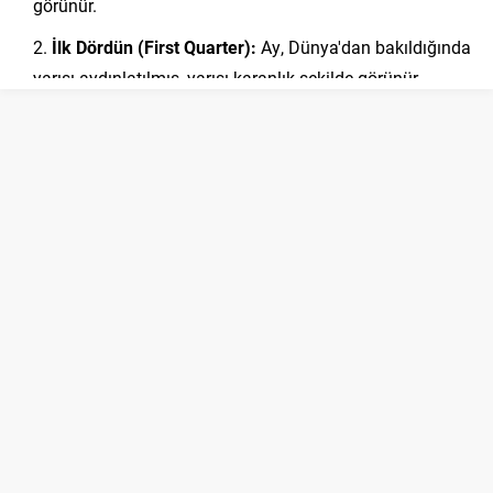
görünür.
İlk Dördün (First Quarter):
Ay, Dünya'dan bakıldığında
yarısı aydınlatılmış, yarısı karanlık şekilde görünür.
Dolunay (Full Moon):
Ay'ın Dünya'dan görünen yüzeyi
tamamen Güneş tarafından aydınlatıldığında gerçekleşir.
Bu nedenle Ay yüzeyi tamamen parlak görünür.
Son Dördün (Last Quarter):
Ay, Dünya'dan
bakıldığında yarısı aydınlatılmış, yarısı karanlık şekilde
görünür. İlk dördün ile aynı aşamada, ancak ters yönü
gösterir.
Bu temel evreler dışında Ay'ın ara evreleri de vardır. Ay'ın
evreleri, Ay'ın Dünya etrafındaki yörüngesine göre
değişirken, Ay'ın Dünya etrafındaki yörüngesi de Ay'ın
görünümünü belirler.
Bu evreler ve hareketler, Ay'ın gökyüzündeki konumunu